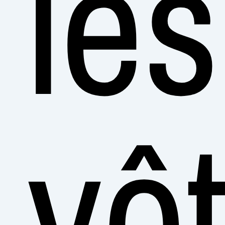
les
vôt