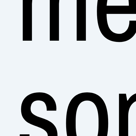
mé
so