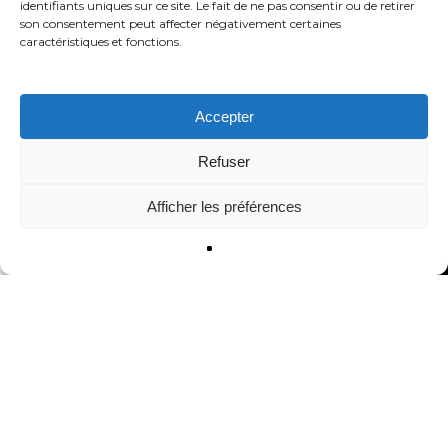
Age
spéc
identifiants uniques sur ce site. Le fait de ne pas consentir ou de retirer
dan
son consentement peut affecter négativement certaines
la
caractéristiques et fonctions.
com
de
Accepter
mar
et
Refuser
la
Afficher les préférences
publ